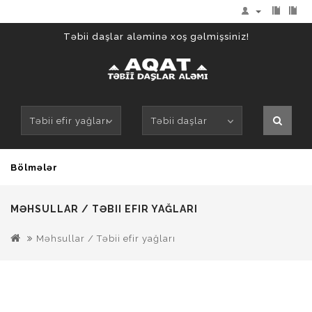
Təbii daşlar aləminə xoş gəlmişsiniz!
Təbii efir yağları
Təbii daşlar
Bölmələr
MƏHSULLAR / TƏBII EFIR YAĞLARI
Məhsullar / Təbii efir yağları