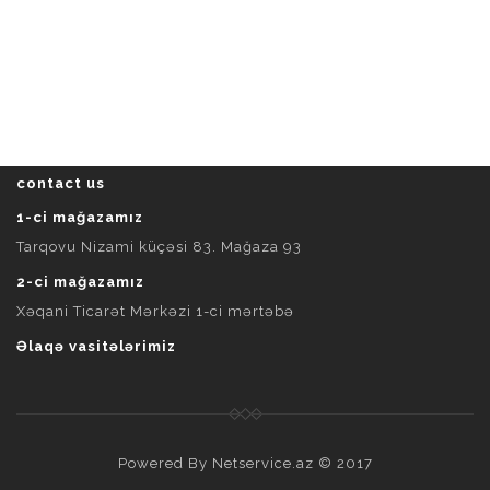
contact us
1-ci mağazamız
Tarqovu Nizami küçəsi 83. Mağaza 93
2-ci mağazamız
Xəqani Ticarət Mərkəzi 1-ci mərtəbə
Əlaqə vasitələrimiz
Powered By
Netservice.az
© 2017