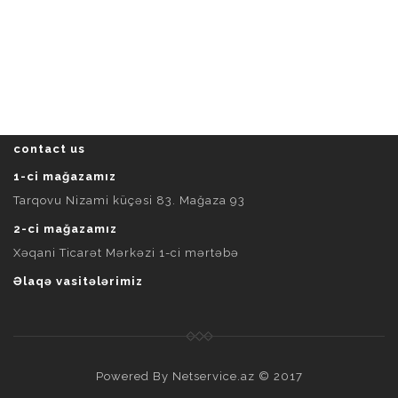
contact us
1-ci mağazamız
Tarqovu Nizami küçəsi 83. Mağaza 93
2-ci mağazamız
Xəqani Ticarət Mərkəzi 1-ci mərtəbə
Əlaqə vasitələrimiz
Powered By
Netservice.az
© 2017