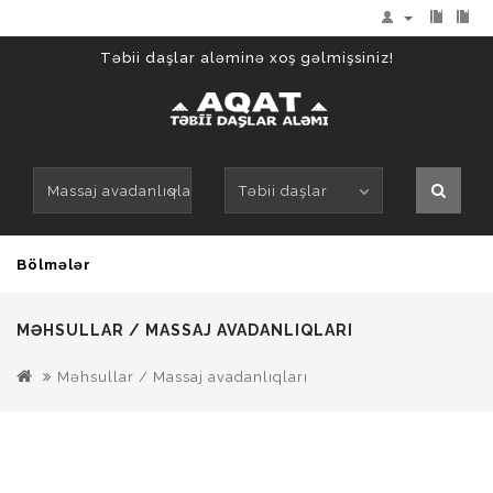
Təbii daşlar aləminə xoş gəlmişsiniz!
Massaj avadanlıqları
Təbii daşlar
Bölmələr
MƏHSULLAR / MASSAJ AVADANLIQLARI
Məhsullar / Massaj avadanlıqları