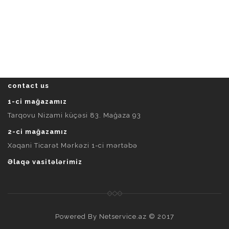
contact us
1-ci mağazamız
Tarqovu Nizami küçəsi 83. Mağaza 93
2-ci mağazamız
Xəqani Ticarət Mərkəzi 1-ci mərtəbə
Əlaqə vasitələrimiz
Powered By
Netservice.az
© 2017