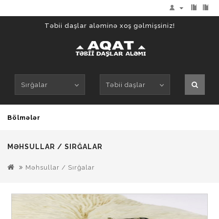
Təbii daşlar aləminə xoş gəlmişsiniz!
Sırğalar
Təbii daşlar
Bölmələr
MƏHSULLAR / SIRĞALAR
Məhsullar / Sırğalar