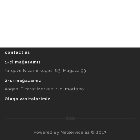
contact us
1-ci mağazamız
Tarqovu Nizami küçəsi 83. Mağaza 93
2-ci mağazamız
Xəqani Ticarət Mərkəzi 1-ci mərtəbə
Əlaqə vasitələrimiz
Powered By
Netservice.az
© 2017