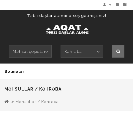
Təbii daşlar aləminə xoş gəlmişsiniz!
Məhsul çeşidləri
Kəhrəba
Bölmələr
MƏHSULLAR / KƏHRƏBA
Məhsullar / Kəhrəba