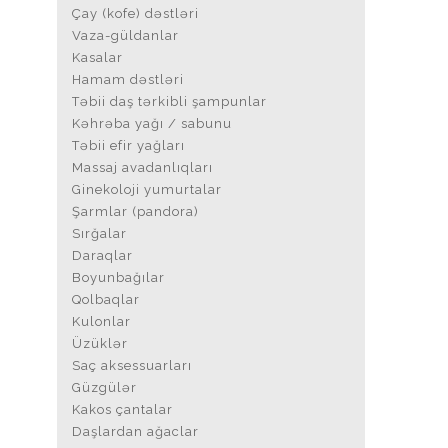
Çay (kofe) dəstləri
Vaza-güldanlar
Kasalar
Hamam dəstləri
Təbii daş tərkibli şampunlar
Kəhrəba yağı / sabunu
Təbii efir yağları
Massaj avadanlıqları
Ginekoloji yumurtalar
Şarmlar (pandora)
Sırğalar
Daraqlar
Boyunbağılar
Qolbaqlar
Kulonlar
Üzüklər
Saç aksessuarları
Güzgülər
Kakos çantalar
Daşlardan ağaclar