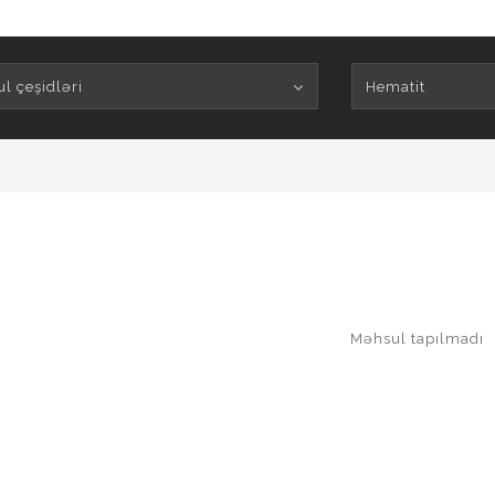
l çeşidləri
Hematit
Məhsul tapılmadı