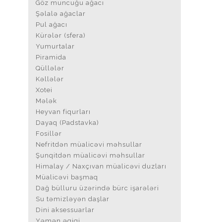
Göz muncuğu ağacı
Şəlalə ağaclar
Pul ağacı
Kürələr (sfera)
Yumurtalar
Piramida
Qüllələr
Kəllələr
Xotei
Mələk
Heyvan fiqurları
Dayaq (Padstavka)
Fosillər
Nefritdən müalicəvi məhsullar
Şunqitdən müalicəvi məhsullar
Himalay / Naxçıvan müalicəvi duzları
Müalicəvi başmaq
Dağ bülluru üzərində bürc işarələri
Su təmizləyən daşlar
Dini aksessuarlar
Yəmən əqiqi