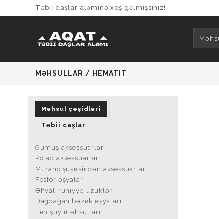
Təbii daşlar aləminə xoş gəlmişsiniz!
Məhsu
MƏHSULLAR / HEMATIT
Məhsul çeşidləri
Təbii daşlar
Gümüş aksessuarlar
Polad aksessuarlar
Murano şüşəsindən aksessuarlar
Fosfor əşyalar
Əhval-ruhiyyə üzükləri
Dağdağan bəzək əşyaları
Fen şuy məhsulları