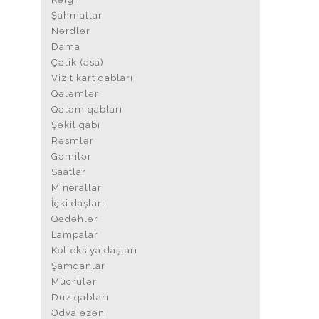
Şahmatlar
Nərdlər
Dama
Çəlik (əsa)
Vizit kart qabları
Qələmlər
Qələm qabları
Şəkil qabı
Rəsmlər
Gəmilər
Saatlar
Minerallar
İçki daşları
Qədəhlər
Lampalar
Kolleksiya daşları
Şamdanlar
Mücrülər
Duz qabları
Ədva əzən