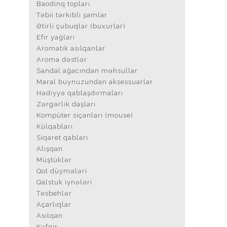
Baodinq topları
Təbii tərkibli şamlar
Ətirli çubuqlar (buxurlar)
Efir yağları
Aromatik asılqanlar
Aroma dəstlər
Sandal ağacından məhsullar
Maral buynuzundan aksessuarlar
Hədiyyə qablaşdırmaları
Zərgərlik daşları
Kompüter siçanları (mouse)
Külqabları
Siqaret qabları
Alışqan
Müştüklər
Qol düymələri
Qalstuk iynələri
Təsbehlər
Açarlıqlar
Asılqan
Kəfgir